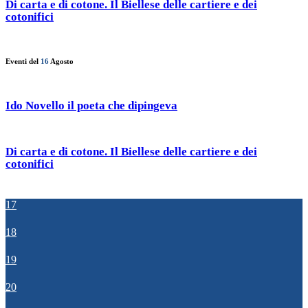
Di carta e di cotone. Il Biellese delle cartiere e dei
cotonifici
Eventi del
16
Agosto
Ido Novello il poeta che dipingeva
Di carta e di cotone. Il Biellese delle cartiere e dei
cotonifici
17
18
19
20