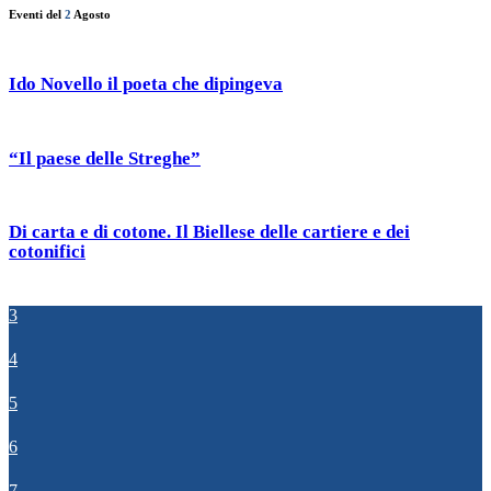
Eventi del
2
Agosto
Ido Novello il poeta che dipingeva
“Il paese delle Streghe”
Di carta e di cotone. Il Biellese delle cartiere e dei
cotonifici
3
4
5
6
7