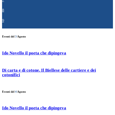
8
9
Eventi del
3
Agosto
Ido Novello il poeta che dipingeva
Di carta e di cotone. Il Biellese delle cartiere e dei
cotonifici
Eventi del
4
Agosto
Ido Novello il poeta che dipingeva