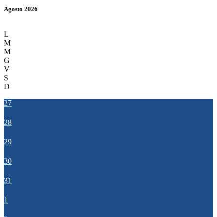
Agosto 2026
L
M
M
G
V
S
D
27
28
29
30
31
1