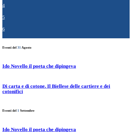
4
5
6
Eventi del
31
Agosto
Ido Novello il poeta che dipingeva
Di carta e di cotone. Il Biellese delle cartiere e dei
cotonifici
Eventi del
1
Settembre
Ido Novello il poeta che dipingeva