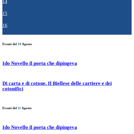
14
15
16
Eventi del
10
Agosto
Ido Novello il poeta che dipingeva
Di carta e di cotone. Il Biellese delle cartiere e dei
cotonifici
Eventi del
11
Agosto
Ido Novello il poeta che dipingeva