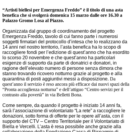
“Artisti biellesi per Emergenza Freddo” è il titolo di una asta
benefica che si svolgerà domenica 15 marzo dalle ore 16.30 a
Palazzo Gromo Losa al Piazzo.
Organizzata dal gruppo di coordinamento del progetto
Emergenza Freddo, tavolo di cui fanno parte i numerosi
soggetti firmatari del protocollo d’intesa che lo realizzano da
14 anni nel nostro territorio, l’asta benefica ha lo scopo di
raccogliere fondi per l’edizione di quest’anno che ha esordito
lo scorso 20 novembre e che quest’anno ha particolari
esigenze di supporto da parte di donatrici e donatori, in
ragione dell’elevato numero di persone senza dimora che
stanno trovando ricovero notturno grazie al progetto e alla
quarantina di posti aggiuntivi messi a disposizione.
Da
quest’anno il servizio è reso ancora più efficace dai nuovi spazi della
“Pronta accoglienza notturna” e dell’attiguo “Centro servizi per il
contrasto alla povertà” in via Belletti Bona.
Come sempre, da quando il progetto è iniziato 14 anni fa,
sarà l’associazione di volontariato “La rete” a raccogliere le
donazioni, sotto forma di offerte per le opere all’asta, con il
supporto del CTV – Centro Territoriale per il Volontariato di
Biella e Vercelli. L’asta è resa possibile anche grazie alla
collaborazione della Fondazione Cassa di Risparmio di