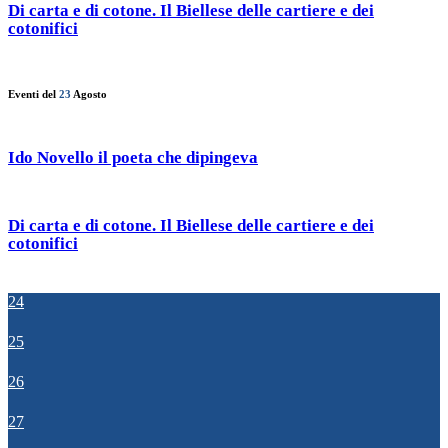
Di carta e di cotone. Il Biellese delle cartiere e dei
cotonifici
Eventi del
23
Agosto
Ido Novello il poeta che dipingeva
Di carta e di cotone. Il Biellese delle cartiere e dei
cotonifici
24
25
26
27