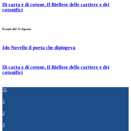
Di carta e di cotone. Il Biellese delle cartiere e dei
cotonifici
Eventi del
30
Agosto
Ido Novello il poeta che dipingeva
Di carta e di cotone. Il Biellese delle cartiere e dei
cotonifici
31
1
2
3