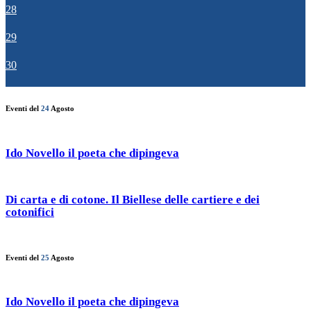
28
29
30
Eventi del
24
Agosto
Ido Novello il poeta che dipingeva
Di carta e di cotone. Il Biellese delle cartiere e dei
cotonifici
Eventi del
25
Agosto
Ido Novello il poeta che dipingeva