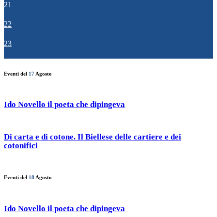
21
22
23
Eventi del
17
Agosto
Ido Novello il poeta che dipingeva
Di carta e di cotone. Il Biellese delle cartiere e dei
cotonifici
Eventi del
18
Agosto
Ido Novello il poeta che dipingeva