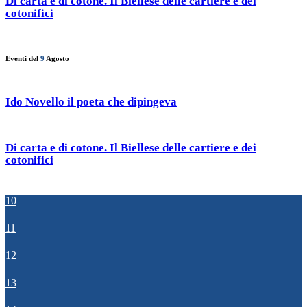
Di carta e di cotone. Il Biellese delle cartiere e dei
cotonifici
Eventi del
9
Agosto
Ido Novello il poeta che dipingeva
Di carta e di cotone. Il Biellese delle cartiere e dei
cotonifici
10
11
12
13