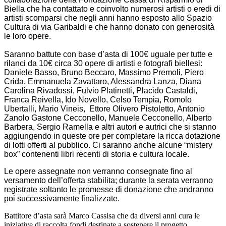
Biella che ha contattato e coinvolto numerosi artisti o eredi di
artisti scomparsi che negli anni hanno esposto allo Spazio
Cultura di via Garibaldi e che hanno donato con generosità
le loro opere.
Saranno battute con base d’asta di 100€ uguale per tutte e
rilanci da 10€ circa 30 opere di artisti e fotografi biellesi:
Daniele Basso, Bruno Beccaro, Massimo Premoli, Piero
Crida, Emmanuela Zavattaro, Alessandra Lanza, Diana
Carolina Rivadossi, Fulvio Platinetti, Placido Castaldi,
Franca Reivella, Ido Novello, Celso Tempia, Romolo
Ubertalli, Mario Vineis, Ettore Olivero Pistoletto, Antonio
Zanolo Gastone Cecconello, Manuele Cecconello, Alberto
Barbera, Sergio Ramella e altri autori e autrici che si stanno
aggiungendo in queste ore per completare la ricca dotazione
di lotti offerti al pubblico. Ci saranno anche alcune “mistery
box” contenenti libri recenti di storia e cultura locale.
Le opere assegnate non verranno consegnate fino al
versamento dell’offerta stabilita; durante la serata verranno
registrate soltanto le promesse di donazione che andranno
poi successivamente finalizzate.
Battitore d’asta sarà Marco Cassisa che da diversi anni cura le
iniziative di raccolta fondi destinate a sostenere il progetto