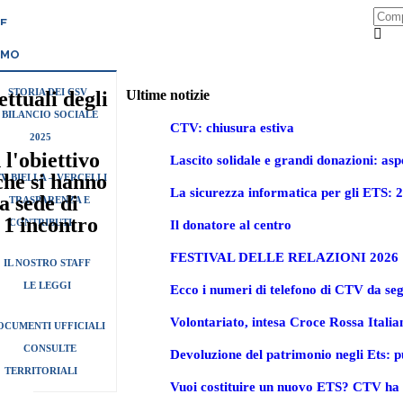
E
AMO
STORIA DEI CSV
ettuali degli
Ultime notizie
BILANCIO SOCIALE
CTV: chiusura estiva
2025
 l'obiettivo
Lascito solidale e grandi donazioni: aspet
che si hanno
V BIELLA – VERCELLI
La sicurezza informatica per gli ETS: 
a sede di
TRASPARENZA E
 1 incontro
CONTRIBUTI
Il donatore al centro
FESTIVAL DELLE RELAZIONI 2026
IL NOSTRO STAFF
LE LEGGI
Ecco i numeri di telefono di CTV da seg
Volontariato, intesa Croce Rossa Itali
OCUMENTI UFFICIALI
CONSULTE
Devoluzione del patrimonio negli Ets: pu
TERRITORIALI
Vuoi costituire un nuovo ETS? CTV ha l