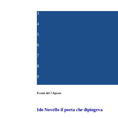
3
4
5
6
7
8
9
Eventi del
3
Agosto
Ido Novello il poeta che dipingeva