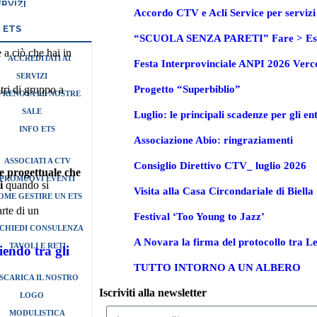
RVIZI
Accordo CTV e Acli Service per servizi c
 ETS
“SCUOLA SENZA PARETI” Fare > Espl
 a ciò che hai in
ACCREDITATI AI
Festa Interprovinciale ANPI 2026 Verce
SERVIZI
tri di gruppo a
Progetto “Superbiblio”
PRENOTA LE NOSTRE
SALE
Luglio: le principali scadenze per gli en
INFO ETS
Associazione Abio: ringraziamenti
ASSOCIATI A CTV
Consiglio Direttivo CTV_ luglio 2026
e progettuale che
PROMUOVI EVENTI
i
quando si
Visita alla Casa Circondariale di Biella
OME GESTIRE UN ETS
rte di un
Festival ‘Too Young to Jazz’
ICHIEDI CONSULENZA
A Novara la firma del protocollo tra 
TAVOLI E RETI
iendo tra gli
TUTTO INTORNO A UN ALBERO
SCARICA IL NOSTRO
Iscriviti alla newsletter
LOGO
MODULISTICA