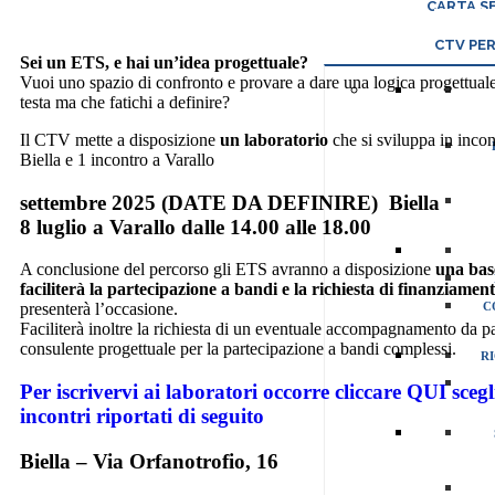
CARTA SE
CTV PER
Sei un ETS, e hai un’idea progettuale?
Vuoi uno spazio di confronto e provare a dare una logica progettuale
testa ma che fatichi a definire?
Il CTV mette a disposizione
un laboratorio
che si sviluppa in incon
Biella e 1 incontro a Varallo
settembre 2025 (DATE DA DEFINIRE) Biella
8 luglio a Varallo dalle 14.00 alle 18.00
A conclusione del percorso gli ETS avranno a disposizione
una bas
faciliterà la partecipazione a bandi e la richiesta di finanziament
C
presenterà l’occasione.
Faciliterà inoltre la richiesta di un eventuale accompagnamento da pa
consulente progettuale per la partecipazione a bandi complessi.
R
Per iscrivervi ai laboratori occorre cliccare QUI scegl
incontri riportati di seguito
Biella – Via Orfanotrofio, 16