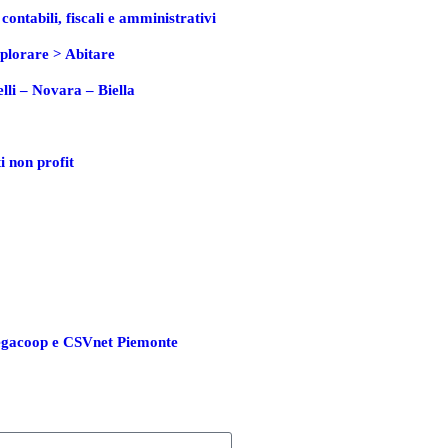
ontabili, fiscali e amministrativi
orare > Abitare
lli – Novara – Biella
ti non profit
Legacoop e CSVnet Piemonte