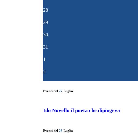
28
29
30
31
1
2
Eventi del
27
Luglio
Ido Novello il poeta che dipingeva
Eventi del
28
Luglio