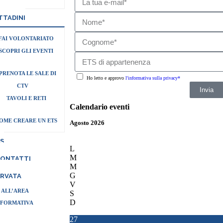
TTADINI
FAI VOLONTARIATO
SCOPRI GLI EVENTI
PRENOTA LE SALE DI
Ho letto e approvo
l'informativa sulla privacy*
CTV
Invia
TAVOLI E RETI
Calendario eventi
OME CREARE UN ETS
Agosto 2026
S
L
M
CONTATTI
M
G
ERVATA
V
 ALL’AREA
S
D
NFORMATIVA
27