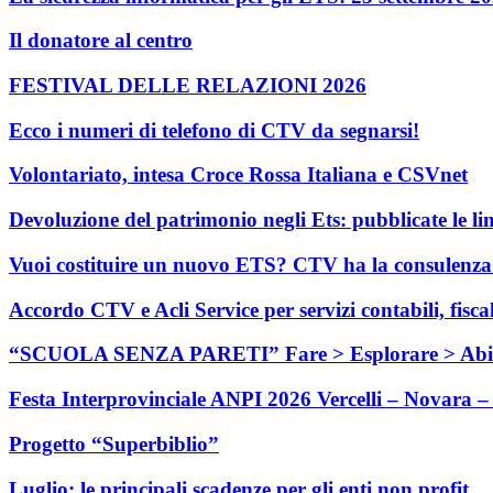
Il donatore al centro
FESTIVAL DELLE RELAZIONI 2026
Ecco i numeri di telefono di CTV da segnarsi!
Volontariato, intesa Croce Rossa Italiana e CSVnet
Devoluzione del patrimonio negli Ets: pubblicate le li
Vuoi costituire un nuovo ETS? CTV ha la consulenza c
Accordo CTV e Acli Service per servizi contabili, fisca
“SCUOLA SENZA PARETI” Fare > Esplorare > Abi
Festa Interprovinciale ANPI 2026 Vercelli – Novara – 
Progetto “Superbiblio”
Luglio: le principali scadenze per gli enti non profit