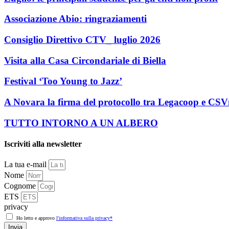
Associazione Abio: ringraziamenti
Consiglio Direttivo CTV_ luglio 2026
Visita alla Casa Circondariale di Biella
Festival ‘Too Young to Jazz’
A Novara la firma del protocollo tra Legacoop e CS
TUTTO INTORNO A UN ALBERO
Iscriviti alla newsletter
La tua e-mail
Nome
Cognome
ETS
privacy
Ho letto e approvo
l'informativa sulla privacy*
Invia