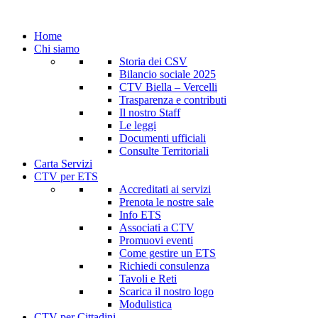
Home
Chi siamo
Storia dei CSV
Bilancio sociale 2025
CTV Biella – Vercelli
Trasparenza e contributi
Il nostro Staff
Le leggi
Documenti ufficiali
Consulte Territoriali
Carta Servizi
CTV per ETS
Accreditati ai servizi
Prenota le nostre sale
Info ETS
Associati a CTV
Promuovi eventi
Come gestire un ETS
Richiedi consulenza
Tavoli e Reti
Scarica il nostro logo
Modulistica
CTV per Cittadini