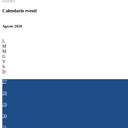
Calendario eventi
Agosto 2026
L
M
M
G
V
S
D
27
28
29
30
31