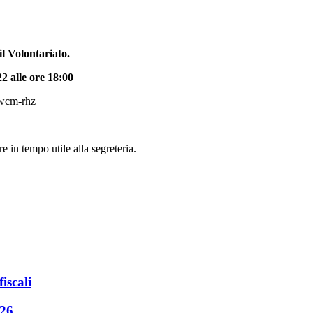
l Volontariato.
2 alle ore 18:00
owcm-rhz
e in tempo utile alla segreteria.
iscali
026