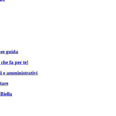
nee guida
he fa per te!
li e amministrativi
tare
Biella