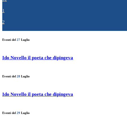
1
2
Eventi del
27
Luglio
Ido Novello il poeta che dipingeva
Eventi del
28
Luglio
Ido Novello il poeta che dipingeva
Eventi del
29
Luglio