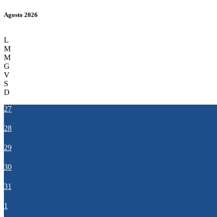
Agosto 2026
L
M
M
G
V
S
D
27
28
29
30
31
1