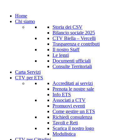
Home
Chi siamo
Storia dei CSV
Bilancio sociale 2025
CTV Biella – Vercelli
Trasparenza e contributi
Il nostro Staff
Le leggi
Documenti ufficiali
Consulte Territoriali
Carta Servizi
CTV per ETS
Accreditati ai servizi
Prenota le nostre sale
Info ETS
Associati a CTV
Promuovi eventi
Come gestire un ETS
Richiedi consulenza
Tavoli e Reti
Scarica il nostro logo
Modulistica
CTV per Cittadini