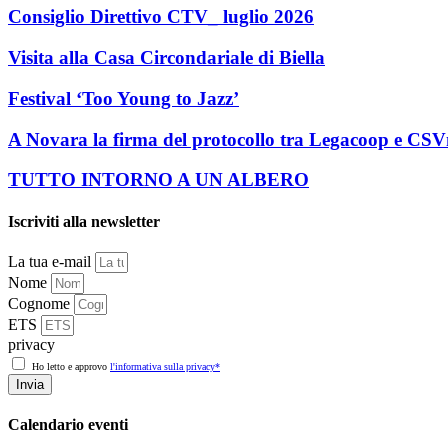
Consiglio Direttivo CTV_ luglio 2026
Visita alla Casa Circondariale di Biella
Festival ‘Too Young to Jazz’
A Novara la firma del protocollo tra Legacoop e CS
TUTTO INTORNO A UN ALBERO
Iscriviti alla newsletter
La tua e-mail
Nome
Cognome
ETS
privacy
Ho letto e approvo
l'informativa sulla privacy*
Invia
Calendario eventi