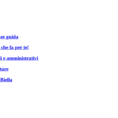
nee guida
he fa per te!
li e amministrativi
tare
Biella