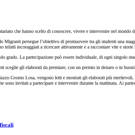
ntariato che hanno scelto di conoscere, vivere e intervenire nel mondo d
volo Migranti persegue l’obiettivo di promuovere tra gli studenti una 
 infatti incoraggiati a ricercare attivamente e a raccontare vite e storie
ndo grado. La partecipazione può essere individuale, di ogni singolo stud
i sceglie gli elaborati da premiare, con un premio in denaro o in buoni
lazzo Gromo Losa, vengono letti e mostrati gli elaborati più meritevoli
 sono invitati a partecipare e intervenire durante la mattinata. Ai parte
iscali