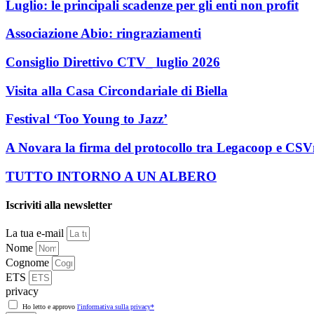
Luglio: le principali scadenze per gli enti non profit
Associazione Abio: ringraziamenti
Consiglio Direttivo CTV_ luglio 2026
Visita alla Casa Circondariale di Biella
Festival ‘Too Young to Jazz’
A Novara la firma del protocollo tra Legacoop e CS
TUTTO INTORNO A UN ALBERO
Iscriviti alla newsletter
La tua e-mail
Nome
Cognome
ETS
privacy
Ho letto e approvo
l'informativa sulla privacy*