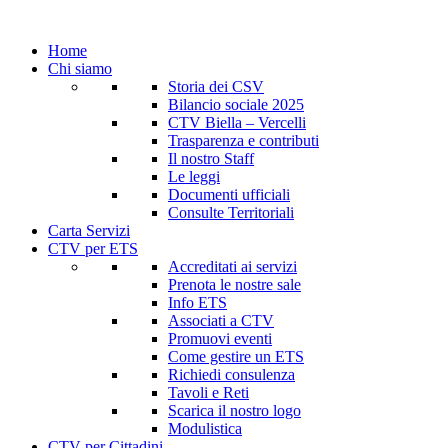
Home
Chi siamo
Storia dei CSV
Bilancio sociale 2025
CTV Biella – Vercelli
Trasparenza e contributi
Il nostro Staff
Le leggi
Documenti ufficiali
Consulte Territoriali
Carta Servizi
CTV per ETS
Accreditati ai servizi
Prenota le nostre sale
Info ETS
Associati a CTV
Promuovi eventi
Come gestire un ETS
Richiedi consulenza
Tavoli e Reti
Scarica il nostro logo
Modulistica
CTV per Cittadini