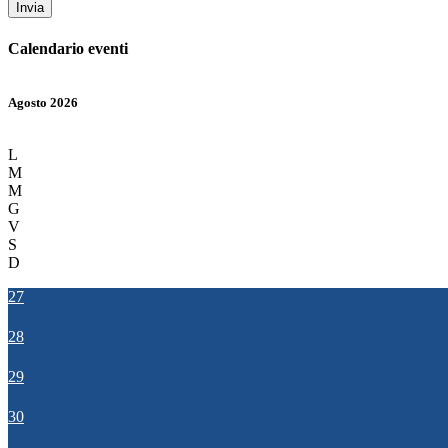
Invia
Calendario eventi
Agosto 2026
L
M
M
G
V
S
D
27
28
29
30