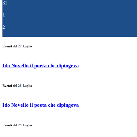
31
1
2
Eventi del
27
Luglio
Ido Novello il poeta che dipingeva
Eventi del
28
Luglio
Ido Novello il poeta che dipingeva
Eventi del
29
Luglio