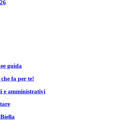
026
nee guida
he fa per te!
li e amministrativi
tare
Biella