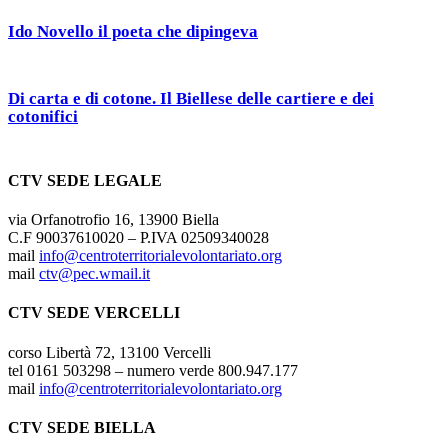
Ido Novello il poeta che dipingeva
Di carta e di cotone. Il Biellese delle cartiere e dei
cotonifici
CTV SEDE LEGALE
via Orfanotrofio 16, 13900 Biella
C.F 90037610020 – P.IVA 02509340028
mail
info@centroterritorialevolontariato.org
mail
ctv@pec.wmail.it
CTV SEDE VERCELLI
corso Libertà 72, 13100 Vercelli
tel 0161 503298 – numero verde 800.947.177
mail
info@centroterritorialevolontariato.org
CTV SEDE BIELLA