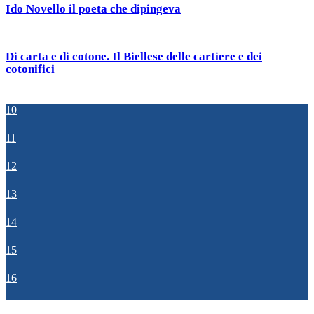
Ido Novello il poeta che dipingeva
Di carta e di cotone. Il Biellese delle cartiere e dei
cotonifici
10
11
12
13
14
15
16