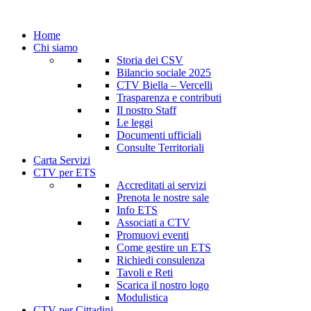
Home
Chi siamo
Storia dei CSV
Bilancio sociale 2025
CTV Biella – Vercelli
Trasparenza e contributi
Il nostro Staff
Le leggi
Documenti ufficiali
Consulte Territoriali
Carta Servizi
CTV per ETS
Accreditati ai servizi
Prenota le nostre sale
Info ETS
Associati a CTV
Promuovi eventi
Come gestire un ETS
Richiedi consulenza
Tavoli e Reti
Scarica il nostro logo
Modulistica
CTV per Cittadini