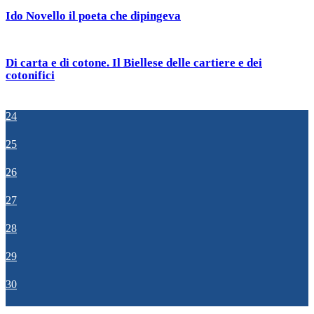
Ido Novello il poeta che dipingeva
Di carta e di cotone. Il Biellese delle cartiere e dei
cotonifici
24
25
26
27
28
29
30