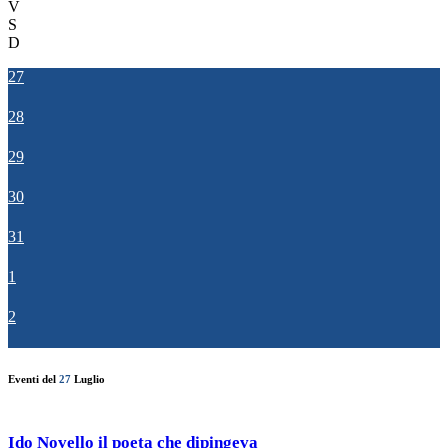
V
S
D
27
28
29
30
31
1
2
Eventi del
27
Luglio
Ido Novello il poeta che dipingeva