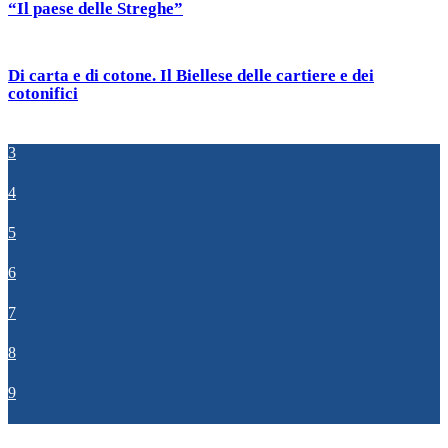
“Il paese delle Streghe”
Di carta e di cotone. Il Biellese delle cartiere e dei
cotonifici
3
4
5
6
7
8
9