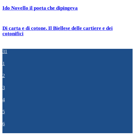
Ido Novello il poeta che dipingeva
Di carta e di cotone. Il Biellese delle cartiere e dei
cotonifici
31
1
2
3
4
5
6