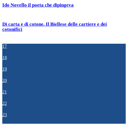
Ido Novello il poeta che dipingeva
Di carta e di cotone. Il Biellese delle cartiere e dei
cotonifici
17
18
19
20
21
22
23