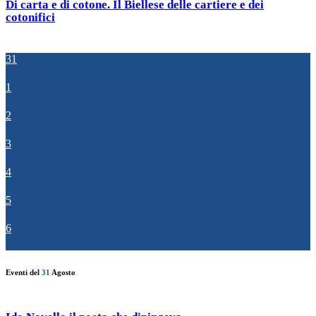
Di carta e di cotone. Il Biellese delle cartiere e dei
cotonifici
31
1
2
3
4
5
6
Eventi del
31
Agosto