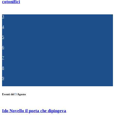
cotonifici
3
4
5
6
7
8
9
Eventi del
3
Agosto
Ido Novello il poeta che dipingeva