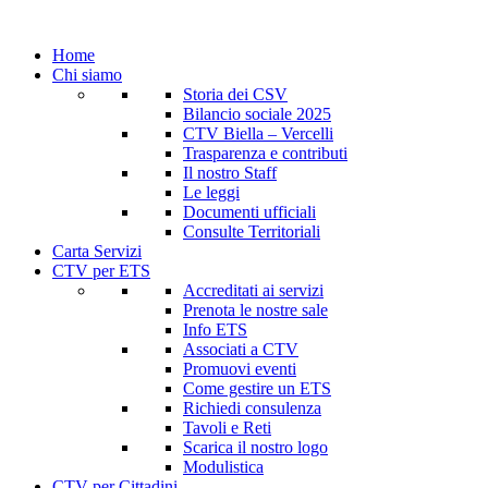
Home
Chi siamo
Storia dei CSV
Bilancio sociale 2025
CTV Biella – Vercelli
Trasparenza e contributi
Il nostro Staff
Le leggi
Documenti ufficiali
Consulte Territoriali
Carta Servizi
CTV per ETS
Accreditati ai servizi
Prenota le nostre sale
Info ETS
Associati a CTV
Promuovi eventi
Come gestire un ETS
Richiedi consulenza
Tavoli e Reti
Scarica il nostro logo
Modulistica
CTV per Cittadini