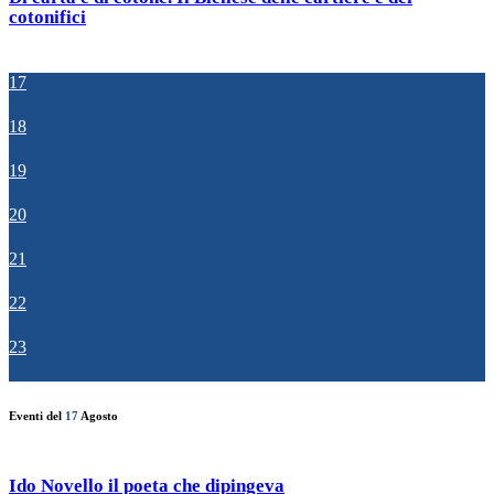
cotonifici
17
18
19
20
21
22
23
Eventi del
17
Agosto
Ido Novello il poeta che dipingeva