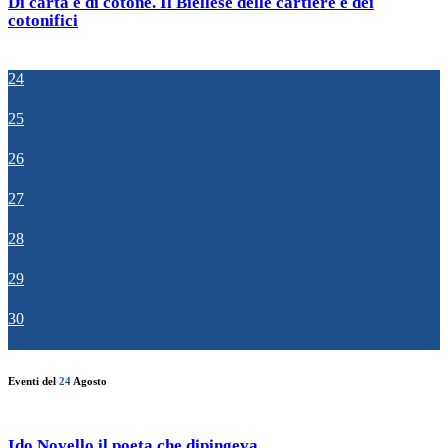
Di carta e di cotone. Il Biellese delle cartiere e dei
cotonifici
24
25
26
27
28
29
30
Eventi del
24
Agosto
Ido Novello il poeta che dipingeva