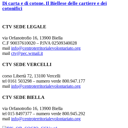
Di carta e di cotone. Il Biellese delle cartiere e dei
cotonifici
CTV SEDE LEGALE
via Orfanotrofio 16, 13900 Biella
C.F 90037610020 – P.IVA 02509340028
mail
info@centroterritorialevolontariato.org
mail
ctv@pec.wmail.it
CTV SEDE VERCELLI
corso Libertà 72, 13100 Vercelli
tel 0161 503298 – numero verde 800.947.177
mail
info@centroterritorialevolontariato.org
CTV SEDE BIELLA
via Orfanotrofio 16, 13900 Biella
tel 015 8497377 – numero verde 800.945.292
mail
info@centroterritorialevolontariato.org