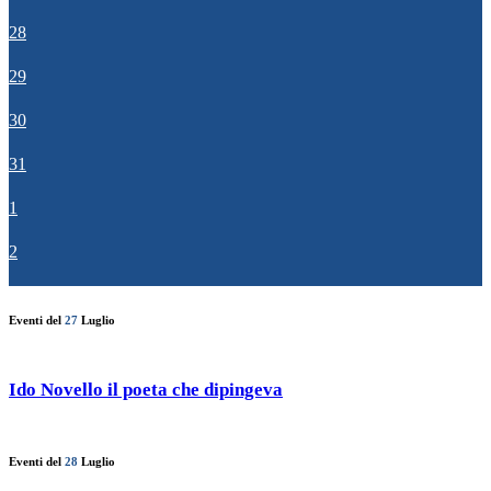
28
29
30
31
1
2
Eventi del
27
Luglio
Ido Novello il poeta che dipingeva
Eventi del
28
Luglio