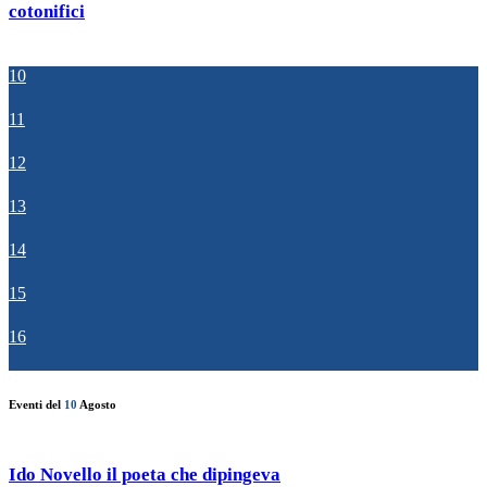
cotonifici
10
11
12
13
14
15
16
Eventi del
10
Agosto
Ido Novello il poeta che dipingeva