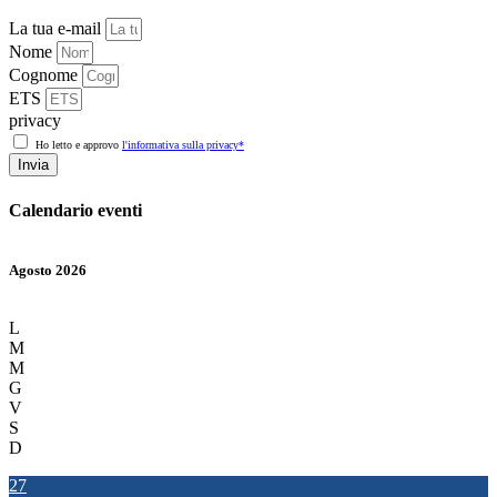
La tua e-mail
Nome
Cognome
ETS
privacy
Ho letto e approvo
l'informativa sulla privacy*
Invia
Calendario eventi
Agosto 2026
L
M
M
G
V
S
D
27