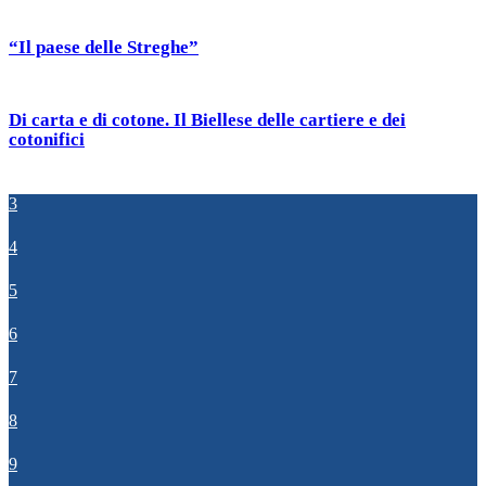
“Il paese delle Streghe”
Di carta e di cotone. Il Biellese delle cartiere e dei
cotonifici
3
4
5
6
7
8
9