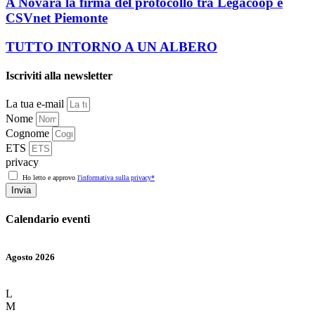
A Novara la firma del protocollo tra Legacoop e
CSVnet Piemonte
TUTTO INTORNO A UN ALBERO
Iscriviti alla newsletter
La tua e-mail
Nome
Cognome
ETS
privacy
Ho letto e approvo
l'informativa sulla privacy*
Invia
Calendario eventi
Agosto 2026
L
M