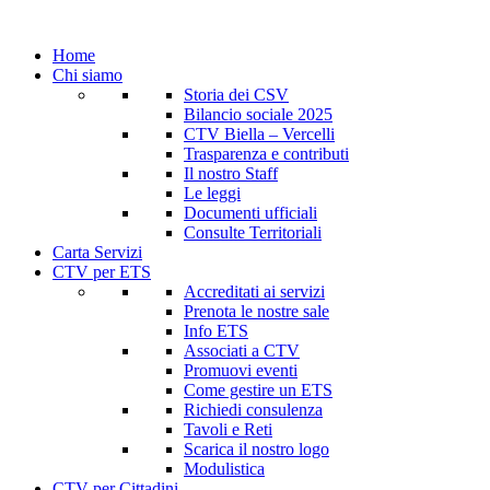
Home
Chi siamo
Storia dei CSV
Bilancio sociale 2025
CTV Biella – Vercelli
Trasparenza e contributi
Il nostro Staff
Le leggi
Documenti ufficiali
Consulte Territoriali
Carta Servizi
CTV per ETS
Accreditati ai servizi
Prenota le nostre sale
Info ETS
Associati a CTV
Promuovi eventi
Come gestire un ETS
Richiedi consulenza
Tavoli e Reti
Scarica il nostro logo
Modulistica
CTV per Cittadini