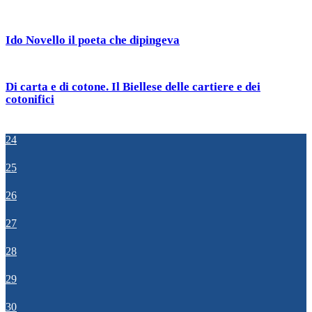
Ido Novello il poeta che dipingeva
Di carta e di cotone. Il Biellese delle cartiere e dei
cotonifici
24
25
26
27
28
29
30