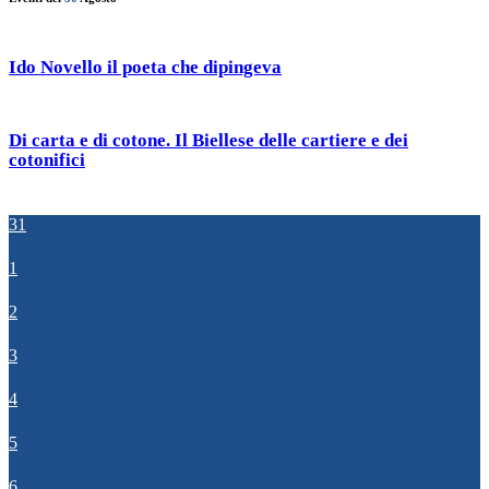
Ido Novello il poeta che dipingeva
Di carta e di cotone. Il Biellese delle cartiere e dei
cotonifici
31
1
2
3
4
5
6