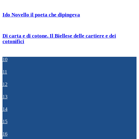
Ido Novello il poeta che dipingeva
Di carta e di cotone. Il Biellese delle cartiere e dei
cotonifici
10
11
12
13
14
15
16