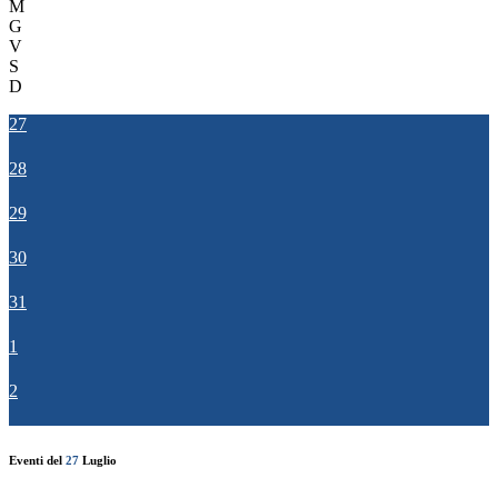
M
G
V
S
D
27
28
29
30
31
1
2
Eventi del
27
Luglio