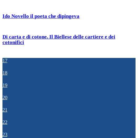
Ido Novello il poeta che dipingeva
Di carta e di cotone. Il Biellese delle cartiere e dei
cotonifici
17
18
19
20
21
22
23