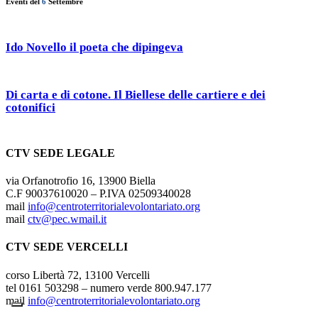
Eventi del
6
Settembre
Ido Novello il poeta che dipingeva
Di carta e di cotone. Il Biellese delle cartiere e dei
cotonifici
CTV SEDE LEGALE
via Orfanotrofio 16, 13900 Biella
C.F 90037610020 – P.IVA 02509340028
mail
info@centroterritorialevolontariato.org
mail
ctv@pec.wmail.it
CTV SEDE VERCELLI
corso Libertà 72, 13100 Vercelli
tel 0161 503298 – numero verde 800.947.177
mail
info@centroterritorialevolontariato.org