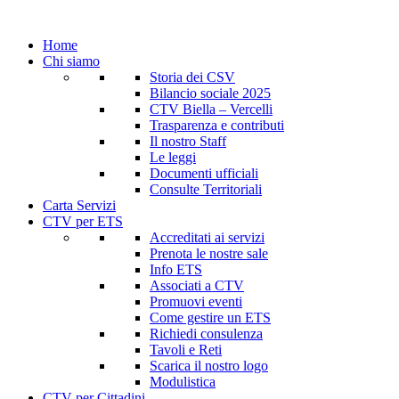
Home
Chi siamo
Storia dei CSV
Bilancio sociale 2025
CTV Biella – Vercelli
Trasparenza e contributi
Il nostro Staff
Le leggi
Documenti ufficiali
Consulte Territoriali
Carta Servizi
CTV per ETS
Accreditati ai servizi
Prenota le nostre sale
Info ETS
Associati a CTV
Promuovi eventi
Come gestire un ETS
Richiedi consulenza
Tavoli e Reti
Scarica il nostro logo
Modulistica
CTV per Cittadini