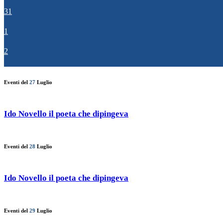
31
1
2
Eventi del
27
Luglio
Ido Novello il poeta che dipingeva
Eventi del
28
Luglio
Ido Novello il poeta che dipingeva
Eventi del
29
Luglio