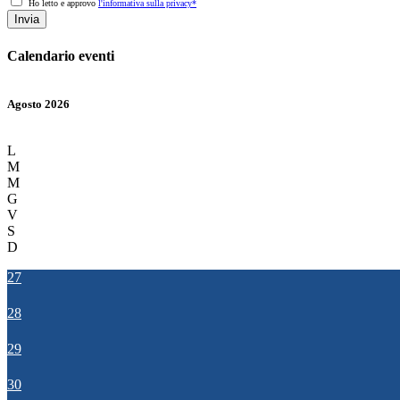
Ho letto e approvo
l'informativa sulla privacy*
Invia
Calendario eventi
Agosto 2026
L
M
M
G
V
S
D
27
28
29
30