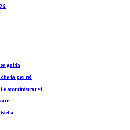
026
nee guida
he fa per te!
li e amministrativi
tare
Biella