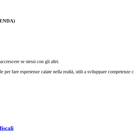
TENDA)
crescere se stessi con gli altri.
ale per fare esperienze calate nella realtà, utili a sviluppare competen
iscali