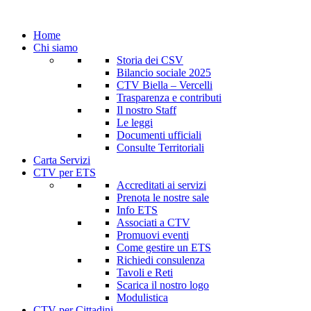
Home
Chi siamo
Storia dei CSV
Bilancio sociale 2025
CTV Biella – Vercelli
Trasparenza e contributi
Il nostro Staff
Le leggi
Documenti ufficiali
Consulte Territoriali
Carta Servizi
CTV per ETS
Accreditati ai servizi
Prenota le nostre sale
Info ETS
Associati a CTV
Promuovi eventi
Come gestire un ETS
Richiedi consulenza
Tavoli e Reti
Scarica il nostro logo
Modulistica
CTV per Cittadini