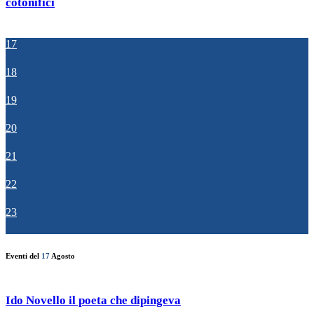
cotonifici
17
18
19
20
21
22
23
Eventi del
17
Agosto
Ido Novello il poeta che dipingeva