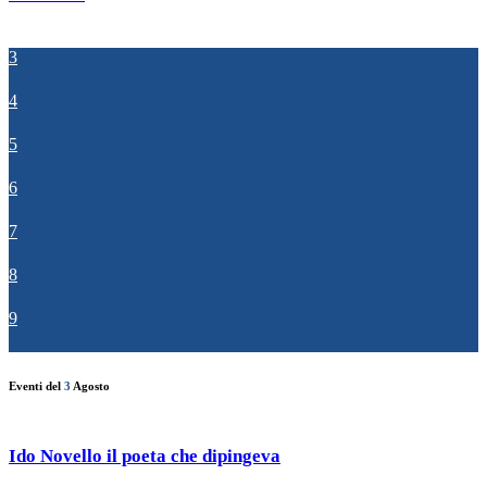
3
4
5
6
7
8
9
Eventi del
3
Agosto
Ido Novello il poeta che dipingeva