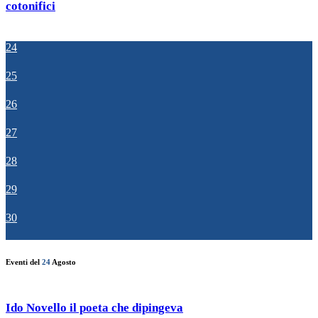
cotonifici
24
25
26
27
28
29
30
Eventi del
24
Agosto
Ido Novello il poeta che dipingeva