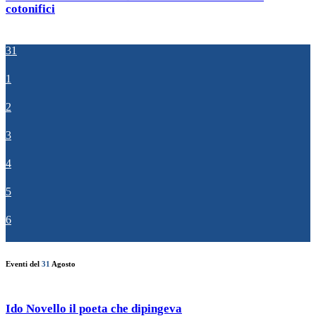
cotonifici
31
1
2
3
4
5
6
Eventi del
31
Agosto
Ido Novello il poeta che dipingeva