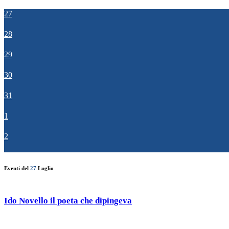
27
28
29
30
31
1
2
Eventi del
27
Luglio
Ido Novello il poeta che dipingeva