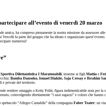
a partecipare all’evento di venerdì 20 marzo
de amica, ha compreso pienamente la nostra missione da assessore alle
psi Vercelli fa parte del gruppo che ha ideato e organizzato quest’evento
rtecipare numerosi!
re”
Sportiva Dilettantistica I Maratonabili
, insieme ai figli
Mattia
e
Fed
vecchia:
Bamba Dansoko, Ismael Diakite, Saja Ceesay e Ibrahim S
li e private del territorio.
de rendere omaggio a Ketty Politi, figura indimenticabile nota per la su
ostenuto, coinvolgendo direttamente “i suoi ragazzi” e coloro che hanno 
lo spettacolo “Allegro Cantabile” della compagnia
Faber Teater
: un via