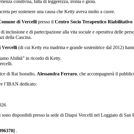
rienza condivisa, fatta di leggerezza, ironia e gioia.
creta per sostenere una causa che Ketty aveva molto a cuore.
Comune di Vercelli
presso il
Centro Socio Terapeutico Riabilitativo
 di inclusione e di partecipazione alla vita sociale e operativa delle pe
azi della Cascina.
i Vercelli
(di cui Ketty era madrina e grande sostenitrice dal 2012) hann
iamo Abilità” in ricordo di Ketty.
rcelli.
rice di Rai Isoradio,
Alessandra Ferraro
, che accompagnerà il pubblico 
are l’IBAN dedicato:
2026
tti sono disponibili presso la sede di Diapsi Vercelli nel Loggiato di Sa
096370]
.