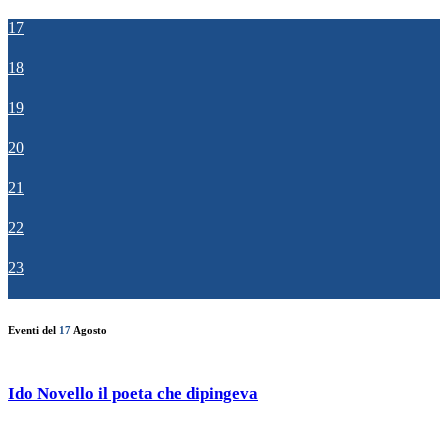
17
18
19
20
21
22
23
Eventi del
17
Agosto
Ido Novello il poeta che dipingeva