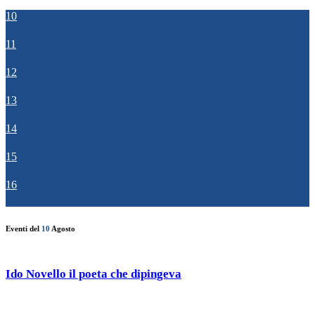
10
11
12
13
14
15
16
Eventi del
10
Agosto
Ido Novello il poeta che dipingeva