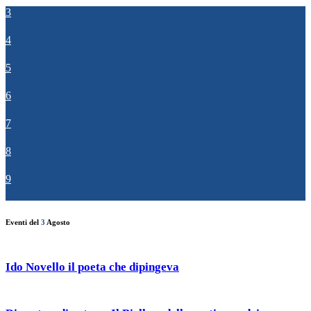
3
4
5
6
7
8
9
Eventi del
3
Agosto
Ido Novello il poeta che dipingeva