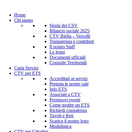
Home
Chi siamo
Storia dei CSV
Bilancio sociale 2025
CTV Biella – Vercelli
Trasparenza e contributi
Il nostro Staff
Le leggi
Documenti ufficiali
Consulte Territoriali
Carta Servizi
CTV per ETS
Accreditati ai servizi
Prenota le nostre sale
Info ETS
Associati a CTV
Promuovi eventi
Come gestire un ETS
Richiedi consulenza
Tavoli e Reti
Scarica il nostro logo
Modulistica
CTV per Cittadini