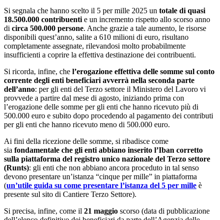
Si segnala che hanno scelto il 5 per mille 2025 un
totale di quasi
18.500.000 contribuenti
e un incremento rispetto allo scorso anno
di
circa 500.000 persone
. Anche grazie a tale aumento, le risorse
disponibili quest’anno, salite a 610 milioni di euro, risultano
completamente assegnate, rilevandosi molto probabilmente
insufficienti a coprire la effettiva destinazione dei contribuenti.
Si ricorda, infine, che
l’erogazione effettiva delle somme sul conto
corrente degli enti beneficiari avverrà nella seconda parte
dell’anno
: per gli enti del Terzo settore il Ministero del Lavoro vi
provvede a partire dal mese di agosto, iniziando prima con
l’erogazione delle somme per gli enti che hanno ricevuto più di
500.000 euro e subito dopo procedendo al pagamento dei contributi
per gli enti che hanno ricevuto meno di 500.000 euro.
Ai fini della ricezione delle somme, si ribadisce come
sia
fondamentale che gli enti abbiano inserito l’Iban corretto
sulla piattaforma del registro unico nazionale del Terzo settore
(Runts)
: gli enti che non abbiano ancora proceduto in tal senso
devono presentare un’istanza “cinque per mille” in piattaforma
(
un’utile guida su come presentare l’istanza del 5 per mille
è
presente sul sito di Cantiere Terzo Settore).
Si precisa, infine, come il
21 maggio
scorso (data di pubblicazione
dell’elenco definitivo dei beneficiari da parte dell’Agenzia delle