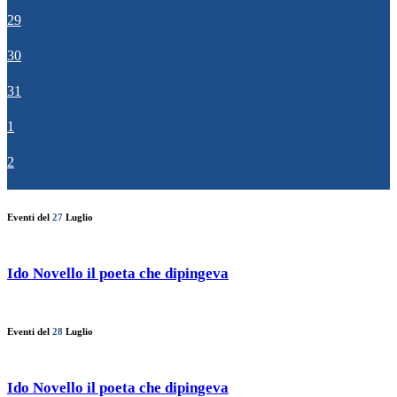
29
30
31
1
2
Eventi del
27
Luglio
Ido Novello il poeta che dipingeva
Eventi del
28
Luglio
Ido Novello il poeta che dipingeva