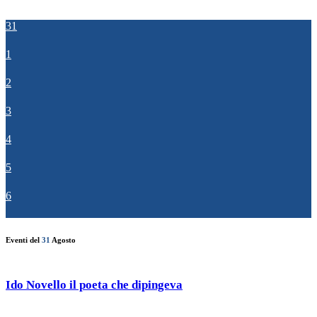
31
1
2
3
4
5
6
Eventi del
31
Agosto
Ido Novello il poeta che dipingeva