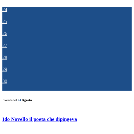
24
25
26
27
28
29
30
Eventi del
24
Agosto
Ido Novello il poeta che dipingeva